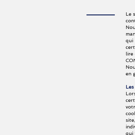
Le 
con
Nou
man
qui
cer
lire
COM
Nou
en g
Les
Lor
cer
vot
cook
sit
ind
qui