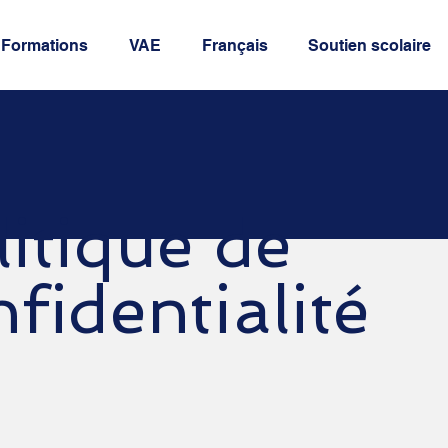
Formations
VAE
Français
Soutien scolaire
litique de
fidentialité