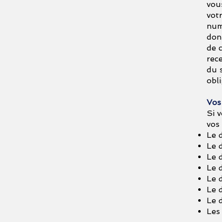
vou
votr
num
don
de 
rec
du 
obl
Vos 
Si 
vos
Le d
Le d
Le d
Le d
Le d
Le d
Le d
Les 