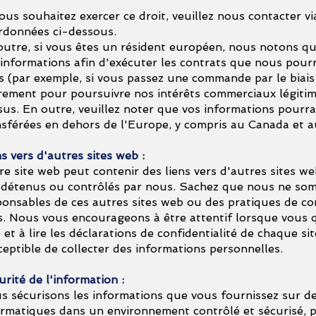
ous souhaitez exercer ce droit, veuillez nous contacter vi
rdonnées ci-dessous.
outre, si vous êtes un résident européen, nous notons qu
 informations afin d'exécuter les contrats que nous pourr
s (par exemple, si vous passez une commande par le biais 
rement pour poursuivre nos intérêts commerciaux légiti
sus. En outre, veuillez noter que vos informations pourra
nsférées en dehors de l'Europe, y compris au Canada et a
s vers d'autres sites web :
re site web peut contenir des liens vers d'autres sites we
 détenus ou contrôlés par nous. Sachez que nous ne so
ponsables de ces autres sites web ou des pratiques de con
rs. Nous vous encourageons à être attentif lorsque vous q
et à lire les déclarations de confidentialité de chaque si
ceptible de collecter des informations personnelles.
rité de l'information :
s sécurisons les informations que vous fournissez sur d
ormatiques dans un environnement contrôlé et sécurisé, 