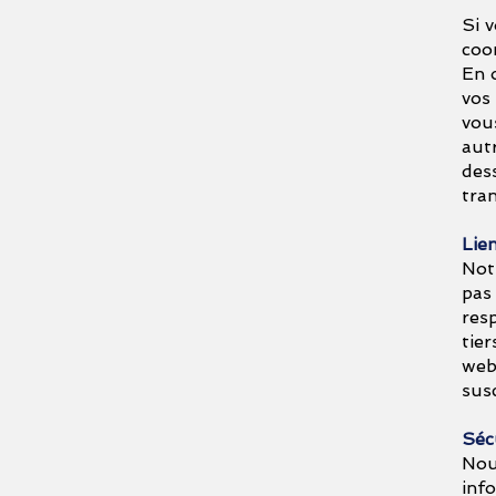
Si v
coo
En 
vos
vou
aut
des
tra
Lien
Not
pas
res
tie
web 
sus
Sécu
Nou
inf