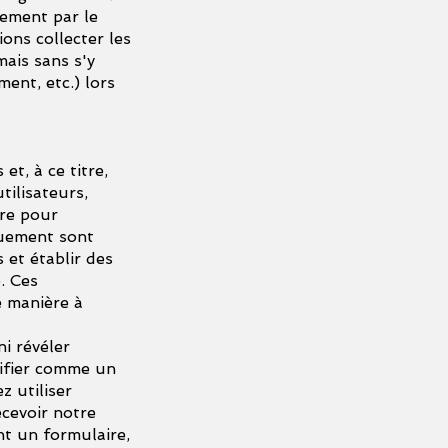
uement par le
ons collecter les
ais sans s'y
ment, etc.) lors
et, à ce titre,
tilisateurs,
re pour
quement sont
 et établir des
. Ces
e manière à
ni révéler
tifier comme un
z utiliser
ecevoir notre
nt un formulaire,