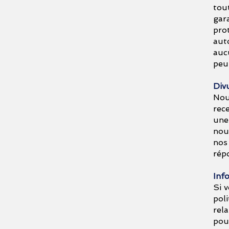
tou
gar
prot
aut
auc
peu
Divu
Nou
rec
une 
nou
nos
rép
Inf
Si 
pol
rela
pou