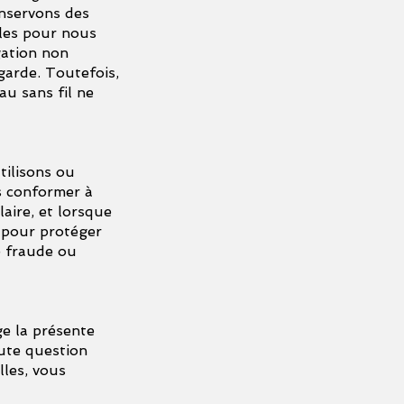
onservons des
bles pour nous
gation non
garde. Toutefois,
u sans fil ne
tilisons ou
us conformer à
laire, et lorsque
 pour protéger
e fraude ou
e la présente
ute question
lles, vous