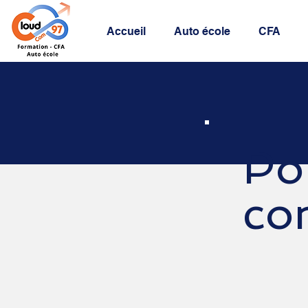
Accueil
Auto école
CFA
Po
con