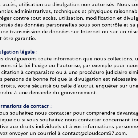
t accès, utilisation ou divulgation non autorisés. Nous c
anties administratives, techniques et physiques raisonna
éger contre tout accès, utilisation, modification et divul
orisés des données personnelles sous son contrôle et sa 
une transmission de données sur Internet ou sur un résea
t être garantie.
lgation légale :
s divulguerons toute information que nous collectons, u
evons si la loi l'exige ou l'autorise, par exemple pour no
citation à comparaître ou à une procédure judiciaire simi
s pensons de bonne foi que la divulgation est nécessaire
 droits, votre sécurité ou celle d'autrui, enquêter sur un
ondre à une demande du gouvernement.
ormations de contact :
vous souhaitez nous contacter pour comprendre davantag
itique ou si vous souhaitez nous contacter concernant to
tive aux droits individuels et à vos informations personne
vez envoyer un courriel à
contact@cloudcom97.com
.