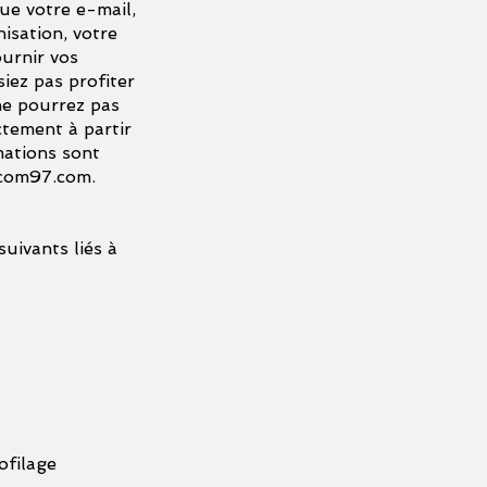
ue votre e-mail,
isation, votre
urnir vos
iez pas profiter
ne pourrez pas
ctement à partir
mations sont
com97.com
.
uivants liés à
ofilage