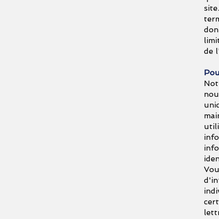
sit
ter
don
limi
de l
Pou
Notr
nou
uni
mai
util
info
inf
iden
Vous
d'i
indi
cer
let