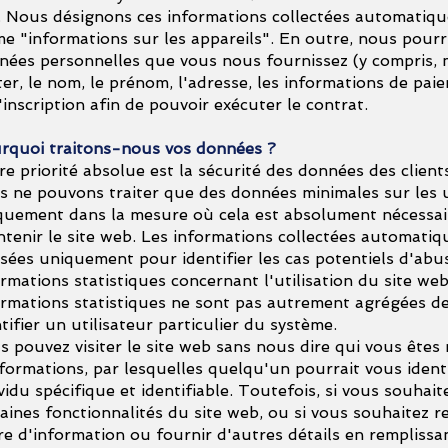
e. Nous désignons ces informations collectées automatiq
me "informations sur les appareils". En outre, nous pourri
nées personnelles que vous nous fournissez (y compris, m
ter, le nom, le prénom, l'adresse, les informations de paie
'inscription afin de pouvoir exécuter le contrat.
rquoi traitons-nous vos données ?
e priorité absolue est la sécurité des données des clients 
s ne pouvons traiter que des données minimales sur les u
quement dans la mesure où cela est absolument nécessai
ntenir le site web. Les informations collectées automati
isées uniquement pour identifier les cas potentiels d'abus
rmations statistiques concernant l'utilisation du site web
ormations statistiques ne sont pas autrement agrégées d
tifier un utilisateur particulier du système.
 pouvez visiter le site web sans nous dire qui vous êtes 
nformations, par lesquelles quelqu'un pourrait vous iden
vidu spécifique et identifiable. Toutefois, si vous souhaite
taines fonctionnalités du site web, ou si vous souhaitez r
tre d'information ou fournir d'autres détails en remplissa