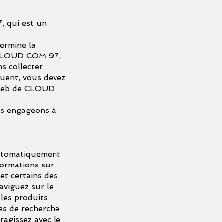
 qui est un
termine la
r CLOUD COM 97,
s collecter
uent, vous devez
te web de CLOUD
us engageons à
automatiquement
formations sur
et certains des
aviguez sur le
 les produits
mes de recherche
ragissez avec le