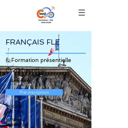
FRANÇAIS FLE
🙋Formation présentielle
⏱️ 20 heures
✅ Accessible
Pré-inscription
💸500€
net TVA
🏅 Non
certifiante