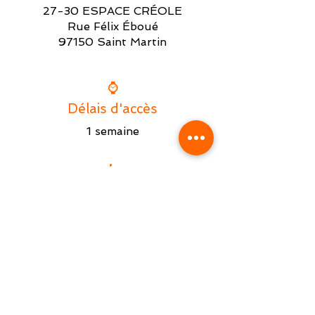
27-30 ESPACE CRÉOLE
Rue Félix Éboué
97150 Saint Martin
⌚
Délais d'accès
1 semaine
♿
Accessibilité
Locaux en rez-de-chaussée.
Formation adaptée aux :
- Mal-entendants
- Mal-voyants
- Fauteuils roulants
- Cannes de marche