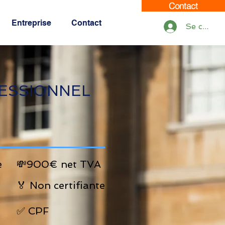
Contact
Entreprise
Contact
Se connec
ESSIONNEL
e
💸900€ net TVA
🏅 Non certifiante
✅ CPF