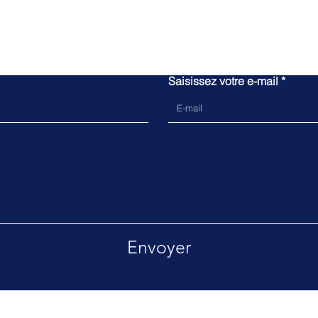
N'attendez plus,
Rejoignez nous !
Saisissez votre e-mail
Envoyer
ute réclamation, vous pouvez utiliser ce fo