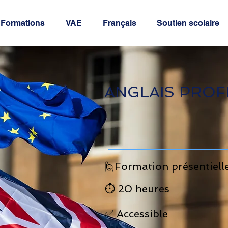
Formations
VAE
Français
Soutien scolaire
ANGLAIS PROF
🙋Formation présentiell
⏱️ 20 heures
✅ Accessible