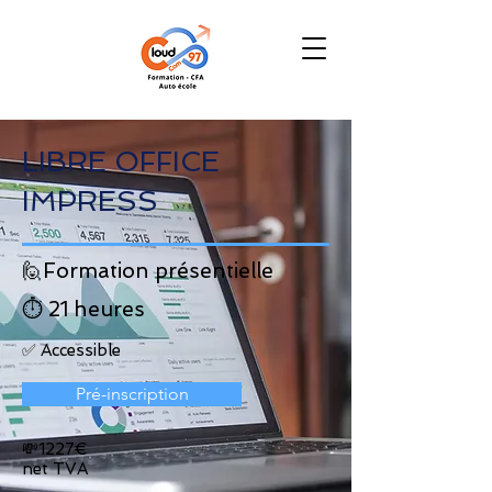
LIBRE OFFICE
IMPRESS
🙋Formation présentielle
⏱️ 21 heures
✅ Accessible
Pré-inscription
💸1227€
net TVA