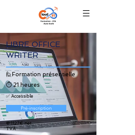
LIBRE OFFICE
WRITER
🙋Formation présentielle
⏱️ 21 heures
✅ Accessible
Pré-inscription
💸1127€ net
TVA