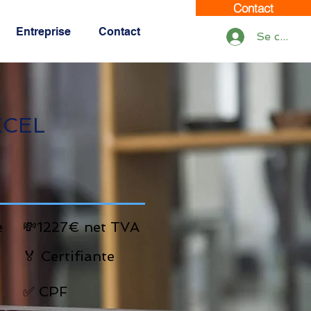
Contact
Entreprise
Contact
Se connec
XCEL
e
💸1227€ net TVA
🏅 Certifiante
✅ CPF