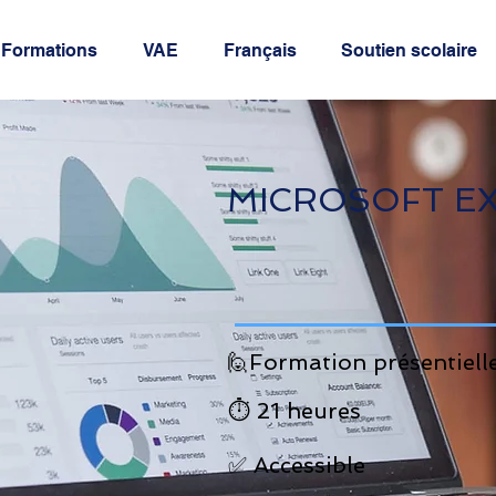
Formations
VAE
Français
Soutien scolaire
MICROSOFT E
🙋Formation présentiell
⏱️ 21 heures
✅ Accessible