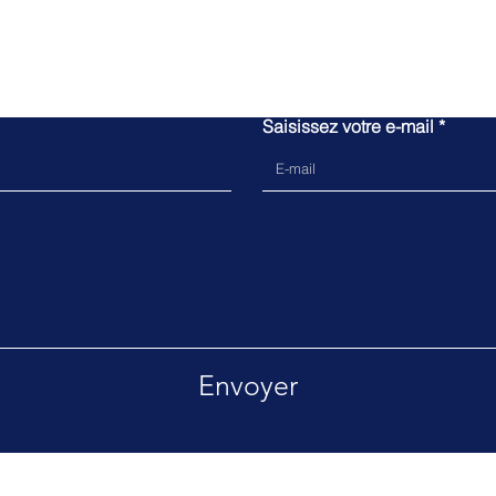
N'attendez plus,
Rejoignez nous !
Saisissez votre e-mail
Envoyer
ute réclamation, vous pouvez utiliser ce fo